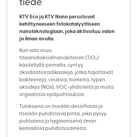
tiede
KTV Eco ja KTV Nano perustuvat
kehittyneeseen fotokatalyyttiseen
nanoteknologiaan, joka aktivoituu valon
ja ilman avulla.
Kun valo osuu
titaanidioksidinanokiteisiin (TiO₂)
käsitellyllä pinnalla, syntyy
oksidaatioradikaaleja, jotka hajottavat
bakteereja, viruksia, homeita, typen
oksideja (NOx), VOC-yhdisteitä ja muita
orgaanisia epäpuhtauksia.
Tuloksena on itseään desinfioiva ja
itseään puhdistava pinta, joka pysyy
puhtaana ja hygieenisenä ilman
kemiallisia puhdistusaineita.