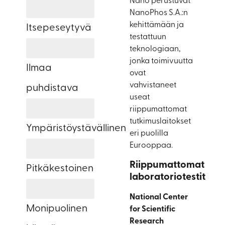
Nano perustuvat
Hajottaa jatkuvasti bakteereja, viruksia ja homeita
NanoPhos S.A.:n
kehittämään ja
Itsepeseytyvä
testattuun
Muuntaa lian ja epäpuhtaudet haitattomiksi aineiksi
teknologiaan,
jonka toimivuutta
Ilmaa
ovat
vahvistaneet
puhdistava
useat
Poistaa NOx-yhdisteitä, VOC-yhdisteitä ja hajuja – te
riippumattomat
tutkimuslaitokset
Ympäristöystävällinen
eri puolilla
Eurooppaa.
Ei vaadi kemikaaleja, klooria tai otsonia
Riippumattomat
Pitkäkestoinen
laboratoriotestit
Sitoutuu kemiallisesti alustaan ja kestää UV-säteilyä 
National Center
Monipuolinen
for Scientific
Research