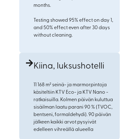
months.
Testing showed 95% effect on day 1,
and 50% effect even after 30 days
without cleaning.
Kiina, luksushotelli
11 168 m² seinä- ja marmorpintoja
käsiteltiin KTV Eco- ja KTV Nano -
ratkaisuilla. Kolmen päivän kuluttua
sisäilman laatu parani 90 % (TVOC,
bentseni, formaldehydi). 90 päivän
jälkeen kaikki arvot pysyivät
edelleen vihreällä alueella