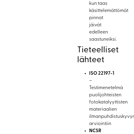
kun taas
käsittelemättömät
pinnat
jäivät
edelleen
saastuneiksi.
Tieteelliset
lähteet
ISO 22197-1
–
Testimenetelmä
puolijohteisten
fotokatalyyttisten
materiaalien
ilmanpuhdistuskyvy
arviointiin
NCSR