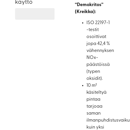
käyttö
“Demokritos”
(Kreikka):
Toimii betonilla, rappauksella, luonnonkivellä, metallill
ISO 22197-1
-testit
osoittivat
jopa 42,4 %
vähennyksen
NOx-
päästöissä
(typen
oksidit).
10 m²
käsiteltyä
pintaa
tarjoaa
saman
ilmanpuhdistusvaiku
kuin yksi