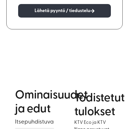
Lähetä pyyntö / tiedustelu
Ominaisuudet
Todistetut
ja edut
tulokset
Itsepuhdistuva
KTV Eco ja KTV