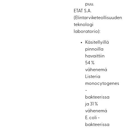
puu.
ETAT S.A.
(Elintarviketeollisuuden
teknologi
laboratorio):
Käsitellyillä
pinnoilla
havaittiin
54 %
vähenemä
Listeria
monocytogenes
-
bakteerissa
ja 31 %
vähenemä
E. coli -
bakteerissa